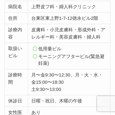
病院名
上野皮フ科・婦人科クリニック
住所
台東区東上野1-7-12徳永ビル2階
診療内
皮膚科・小児皮膚科・形成外科・ア
容
レルギー科・美容皮膚科・婦人科
取扱い
低用量ピル
ピル
モーニングアフターピル(緊急避
妊薬)
診療時
月〜金9:30〜12:30、月・火・水・
間
金15:00〜18:30
土9:30〜13:00
休診日
日曜・祝日、木曜の午後
女性医
あり