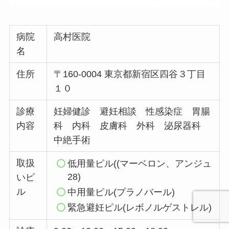
病院
高村医院
名
住所
〒160-0004 東京都新宿区四谷３丁目
１０
診療
妊婦健診 避妊相談 性感染症 胃腸
内容
科 内科 皮膚科 外科 泌尿器科
中絶手術
取扱
低用量ピル((マーベロン、アンジュ
28)
いピ
ル
中用量ピル(プラノバール)
緊急避妊ピル(レボノルゲストレル)