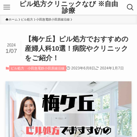
ピル処方クリニックなび ※自由
診療
ホーム
ピル処方
小田急電鉄小田原線沿線
【梅ケ丘】ピル処方でおすすめの
2024
産婦人科10選！病院やクリニック
1/07
をご紹介！
2023年6月8日
2024年1月7日
ピル処方
小田急電鉄小田原線沿線