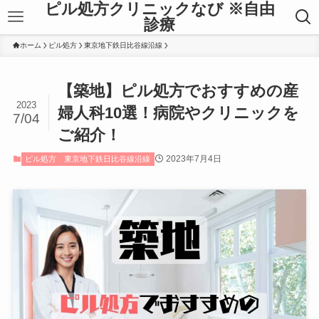
ピル処方クリニックなび ※自由
診療
ホーム
ピル処方
東京地下鉄日比谷線沿線
【築地】ピル処方でおすすめの産
2023
婦人科10選！病院やクリニックを
7/04
ご紹介！
2023年7月4日
ピル処方
東京地下鉄日比谷線沿線