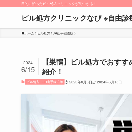
目的に沿ったピル処方クリニックが見つかる！
ピル処方クリニックなび ※自由診
ホーム
ピル処方
JR山手線沿線
【巣鴨】ピル処方でおすす
2024
6/15
紹介！
ピル処方
JR山手線沿線
2023年8月5日
2024年6月15日