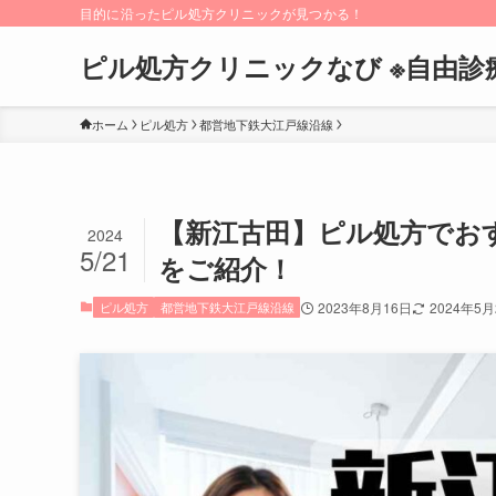
目的に沿ったピル処方クリニックが見つかる！
ピル処方クリニックなび ※自由診
ホーム
ピル処方
都営地下鉄大江戸線沿線
【新江古田】ピル処方でお
2024
5/21
をご紹介！
ピル処方
都営地下鉄大江戸線沿線
2023年8月16日
2024年5月