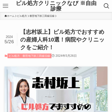
ピル処方クリニックなび ※自由
診療
ホーム
ピル処方
都営地下鉄三田線沿線
【志村坂上】ピル処方でおすすめ
2024
の産婦人科10選！病院やクリニッ
5/26
クをご紹介！
2024年5月26日
ピル処方
都営地下鉄三田線沿線