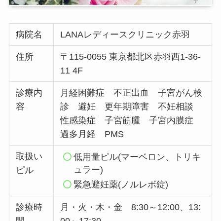
病院名
LANAレディースクリニック赤羽
住所
〒115-0055 東京都北区赤羽西1-36-
11 4F
診療内
月経困難症 不正出血 子宮がん検
容
診 避妊 更年期障害 不妊相談
性感染症 子宮筋腫 子宮内膜症
過多月経 PMS
取扱い
低用量ピル(マーベロン、トリキ
ュラー)
ピル
緊急避妊薬(ノルレボ錠)
診療時
月・火・木・金 8:30～12:00、13: