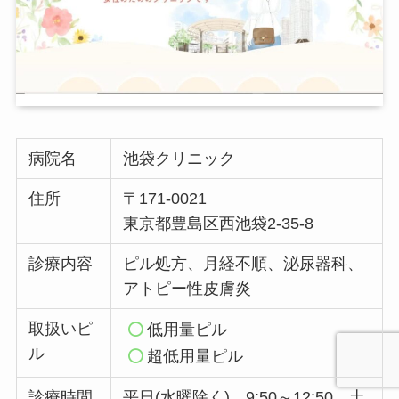
病院名
池袋クリニック
住所
〒171-0021
東京都豊島区西池袋2-35-8
診療内容
ピル処方、月経不順、泌尿器科、
アトピー性皮膚炎
取扱いピ
低用量ピル
ル
超低用量ピル
診療時間
平日(水曜除く) 9:50～12:50、土