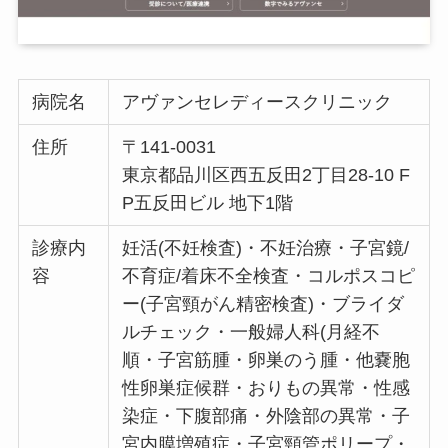
病院名
アヴァンセレディースクリニック
住所
〒141-0031
東京都品川区西五反田2丁目28-10 F
P五反田ビル 地下1階
診療内
妊活(不妊検査)・不妊治療・子宮鏡/
容
不育症/着床不全検査・コルポスコピ
ー(子宮頸がん精密検査)・ブライダ
ルチェック・一般婦人科(月経不
順・子宮筋腫・卵巣のう腫・他嚢胞
性卵巣症候群・おりもの異常・性感
染症・下腹部痛・外陰部の異常・子
宮内膜増殖症・子宮頸管ポリープ・