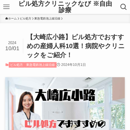
ピル処方クリニックなび ※自由
診療
ホーム
ピル処方
東急電鉄池上線沿線
【大崎広小路】ピル処方でおすす
2024
めの産婦人科10選！病院やクリニ
10/01
ックをご紹介！
2024年10月1日
ピル処方
東急電鉄池上線沿線