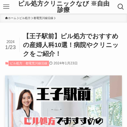
ピル処方クリニックなび ※自由
診療
ホーム
ピル処方
都電荒川線沿線
【王子駅前】ピル処方でおすすめ
2024
の産婦人科10選！病院やクリニッ
1/23
クをご紹介！
2024年1月23日
ピル処方
都電荒川線沿線