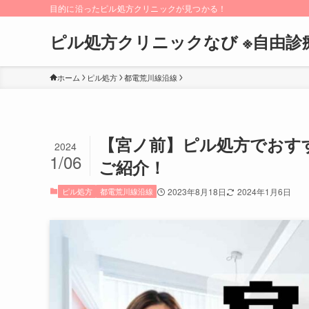
目的に沿ったピル処方クリニックが見つかる！
ピル処方クリニックなび ※自由診
ホーム
ピル処方
都電荒川線沿線
【宮ノ前】ピル処方でおす
2024
1/06
ご紹介！
ピル処方
都電荒川線沿線
2023年8月18日
2024年1月6日