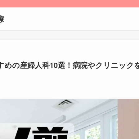
療
すめの産婦人科10選！病院やクリニック