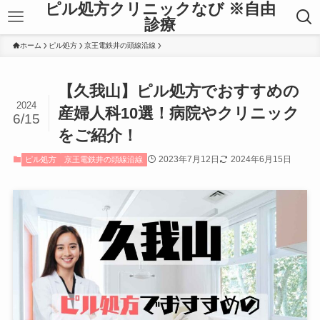
ピル処方クリニックなび ※自由
診療
ホーム
ピル処方
京王電鉄井の頭線沿線
【久我山】ピル処方でおすすめの
2024
産婦人科10選！病院やクリニック
6/15
をご紹介！
2023年7月12日
2024年6月15日
ピル処方
京王電鉄井の頭線沿線