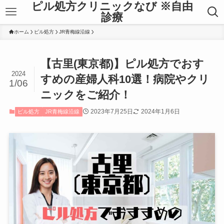
ピル処方クリニックなび ※自由
診療
ホーム
ピル処方
JR青梅線沿線
【古里(東京都)】ピル処方でおす
2024
すめの産婦人科10選！病院やクリ
1/06
ニックをご紹介！
2023年7月25日
2024年1月6日
ピル処方
JR青梅線沿線