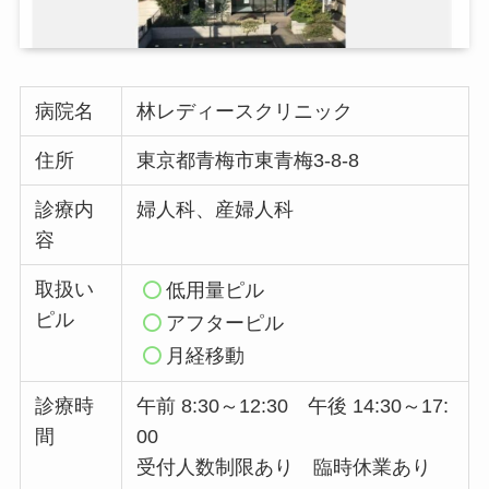
病院名
林レディースクリニック
住所
東京都青梅市東青梅3-8-8
診療内
婦人科、産婦人科
容
取扱い
低用量ピル
ピル
アフターピル
月経移動
診療時
午前 8:30～12:30 午後 14:30～17:
間
00
受付人数制限あり 臨時休業あり