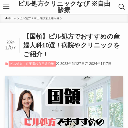
ピル処方クリニックなび ※自由
診療
ホーム
ピル処方
京王電鉄京王線沿線
【国領】ピル処方でおすすめの産
2024
婦人科10選！病院やクリニックを
1/07
ご紹介！
2023年5月27日
2024年1月7日
ピル処方
京王電鉄京王線沿線