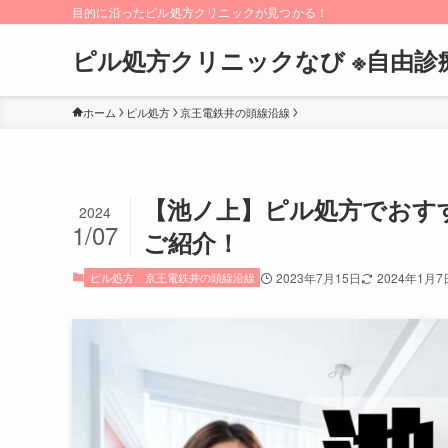
目的に沿ったピル処方クリニックが見つかる！
ピル処方クリニックなび ※自由診
ホーム
ピル処方
京王電鉄井の頭線沿線
【池ノ上】ピル処方でおす
2024
1/07
ご紹介！
ピル処方
京王電鉄井の頭線沿線
2023年7月15日
2024年1月7