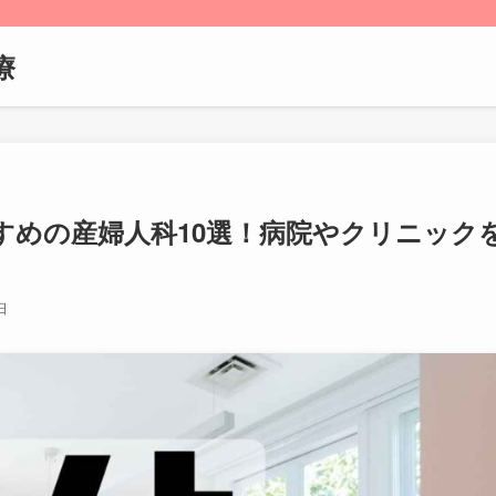
療
すめの産婦人科10選！病院やクリニック
日