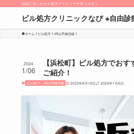
目的に沿ったピル処方クリニックが見つかる！
ピル処方クリニックなび ※自由診
ホーム
ピル処方
JR山手線沿線
【浜松町】ピル処方でおす
2024
1/06
ご紹介！
ピル処方
JR山手線沿線
2023年8月16日
2024年1月6日