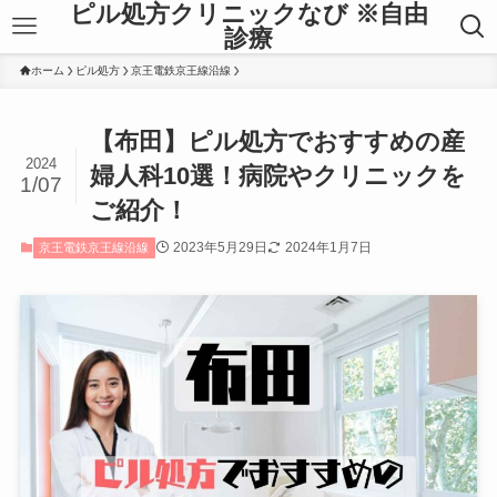
ピル処方クリニックなび ※自由
診療
ホーム
ピル処方
京王電鉄京王線沿線
【布田】ピル処方でおすすめの産
2024
婦人科10選！病院やクリニックを
1/07
ご紹介！
2023年5月29日
2024年1月7日
京王電鉄京王線沿線