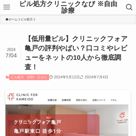
ピル処方クリニックなび ※自由
診療
ホーム
ピル処方
【低用量ピル】クリニックフォア
亀戸の評判やばい？口コミやレビ
2024
7/04
ューをネットの10人から徹底調
査！
2024年5月12日
2024年7月4日
ピル処方
評判・口コミ