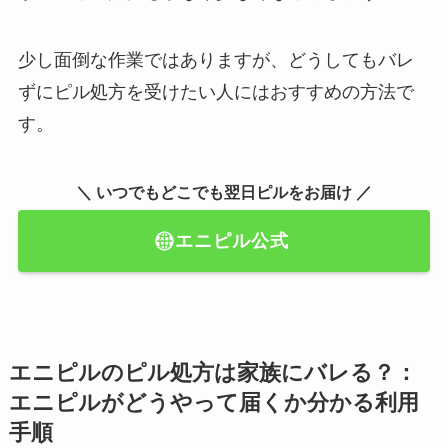
少し面倒な作業ではありますが、どうしてもバレ
ずにピル処方を受けたい人にはおすすめの方法で
す。
＼ いつでもどこでも翌日ピルをお届け ／
エニピル公式
エニピルのピル処方は家族にバレる？：
エニピルがどうやって届くか分かる利用
手順