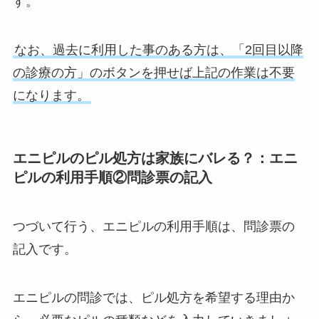
す。
なお、過去に利用した事のある方は、「2回目以降
の診療の方」のボタンを押せば上記の作業は不要
になります。
エニピルのピル処方は家族にバレる？：エニ
ピルの利用手順②問診票の記入
つづいて行う、エニピルの利用手順は、問診票の
記入です。
エニピルの問診では、ピル処方を希望する理由か