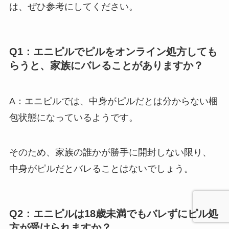
は、ぜひ参考にしてください。
Q1：エニピルでピルをオンライン処方しても
らうと、家族にバレることがありますか？
A：エニピルでは、中身がピルだとは分からない梱
包状態になっているようです。
そのため、家族の誰かが勝手に開封しない限り、
中身がピルだとバレることはないでしょう。
Q2：エニピルは18歳未満でもバレずにピル処
方が受けられますか？