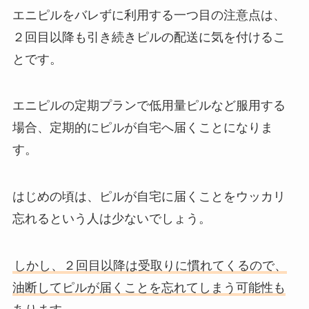
エニピルをバレずに利用する一つ目の注意点は、
２回目以降も引き続きピルの配送に気を付けるこ
とです。
エニピルの定期プランで低用量ピルなど服用する
場合、定期的にピルが自宅へ届くことになりま
す。
はじめの頃は、ピルが自宅に届くことをウッカリ
忘れるという人は少ないでしょう。
しかし、２回目以降は受取りに慣れてくるので、
油断してピルが届くことを忘れてしまう可能性も