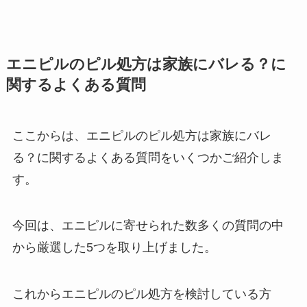
エニピルのピル処方は家族にバレる？に
関するよくある質問
ここからは、エニピルのピル処方は家族にバレ
る？に関するよくある質問をいくつかご紹介しま
す。
今回は、エニピルに寄せられた数多くの質問の中
から厳選した5つを取り上げました。
これからエニピルのピル処方を検討している方