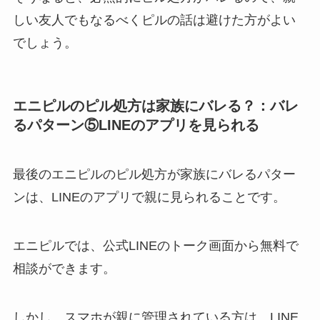
しい友人でもなるべくピルの話は避けた方がよい
でしょう。
エニピルのピル処方は家族にバレる？：バレ
るパターン⑤LINEのアプリを見られる
最後のエニピルのピル処方が家族にバレるパター
ンは、LINEのアプリで親に見られることです。
エニピルでは、公式LINEのトーク画面から無料で
相談ができます。
しかし、スマホが親に管理されている方は、LINE