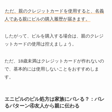
ただ、親のクレジットカードを使用すると、名義
人である親にピルの購入履歴が届きます。
したがって、ピルを購入する場合は、親のクレジ
ットカードの使用は控えましょう。
ただ、18歳未満はクレジットカードが作れないの
で、基本的には使用しないことをおすすめしま
す。
エニピルのピル処方は家族にバレる？：バレ
るパターン④友人から親に伝わる